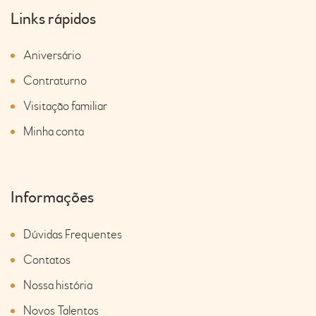
o
Links rápidos
Aniversário
Contraturno
Visitação familiar
Minha conta
Informações
Dúvidas Frequentes
Contatos
Nossa história
Novos Talentos