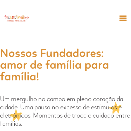
HOME
Nossos Fundadores:
ANIVERSÁRIO
amor de família para
AGENDAMENTO
família!
NOSSA HISTÓRIA
CONTATOS
Um mergulho no campo em pleno coração da
CARRINHO
cidade. Uma pausa no excesso de estímulos e
MINHA CONTA
eletrônicos. Momentos de troca e cuidado entre
famílias.